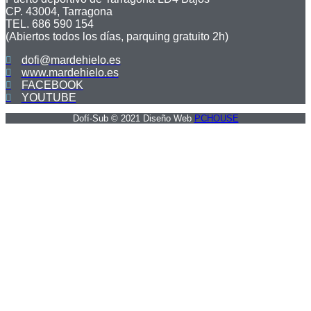
CP. 43004, Tarragona
TEL. 686 590 154
(Abiertos todos los días, parquing gratuito 2h)
dofi@mardehielo.es
www.mardehielo.es
FACEBOOK
YOUTUBE
Dofí-Sub © 2021 Diseño Web
PCHOUSE