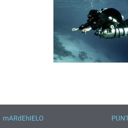
mARdEhIELO
PUNT